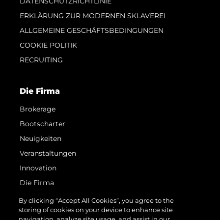
DATENSCHUTZRICHTLINIE
ERKLÄRUNG ZUR MODERNEN SKLAVEREI
ALLGEMEINE GESCHÄFTSBEDINGUNGEN
COOKIE POLITIK
RECRUITING
Die Firma
Brokerage
Bootscharter
Neuigkeiten
Veranstaltungen
Innovation
Die Firma
Das Team
By clicking “Accept All Cookies”, you agree to the
storing of cookies on your device to enhance site
Lifestyle
navigation, analyze site usage, and assist in our