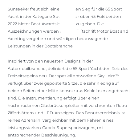
Sunseeker freut sich, einen weiteren Sieg für die 65 Sport
Yacht in der Kategorie Sport Cruiser über 45 Fuß bei den
2022 Motor Boat Awards bekannt zu geben. Die
Auszeichnungen werden von der Zeitschrift Motor Boat and
Yachting vergeben und würdigen herausragende
Leistungen in der Bootsbranche.
Inspiriert von den neuesten Designs in der
Automobilbranche, definiert die 65 Sport Yacht den Reiz des
Freizeitsegelns neu. Der speziell entworfene SkyHelm™
verfügt über zwei gepolsterte Sitze, die sehr niedrig auf
beiden Seiten einer Mittelkonsole aus Kohlefaser angebracht
sind. Die Instrumentierung erfolgt über einen
hochmodernen Glasbrückenplotter mit verchromten Retro-
Zifferblättern und LED-Anzeigen. Das Benutzererlebnis ist
reines Adrenalin, vergleichbar mit dem Fahren eines
leistungsstarken Cabrio-Supersportwagens, mit
entsprechender Beschleunigung.