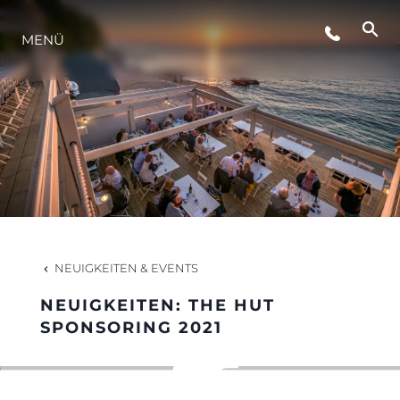
MENÜ
LIFESTYLE
INNOVATION
DIE FIRMA
DAS TEAM
NEUIGKEITEN & EVENTS
NEUIGKEITEN: THE HUT
GESCHICHTE
SPONSORING 2021
BEWERTEN SIE IHR BOOT