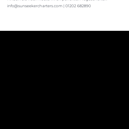
info@sunseekercharters.com | 01202 682890