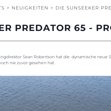
Innovati
COOKIE POLITIK
TS
>
NEUIGKEITEN
>
DIE SUNSEEKER PR
Die Firm
RECRUITING
Das Tea
ER PREDATOR 65 - P
Lifestyle
Geschich
Bewerten
ingdirektor Sean Robertson hat die dynamische neue S
noch nie zuvor gesehen hat.