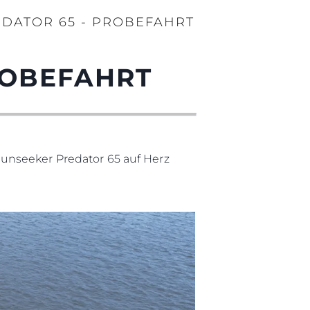
on
EDATOR 65 - PROBEFAHRT
a
m
ROBEFAHRT
te
 Sie Ihr Boot
unseeker Predator 65 auf Herz