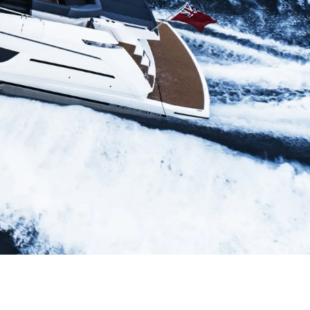
rma
ge
rter
ten
ltungen