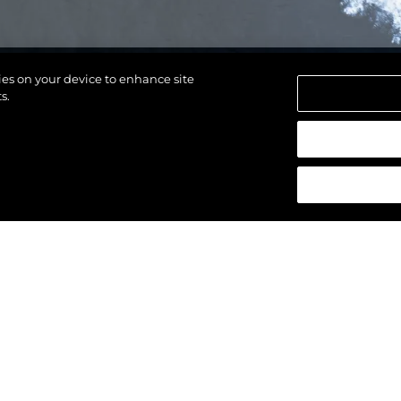
kies on your device to enhance site
s.
alten.