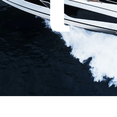
Rechtliches
Die Fi
DATENSCHUTZRICHTLINIE
Brokera
ERKLÄRUNG ZUR
Bootscha
MODERNEN SKLAVEREI
Neuigkei
ALLGEMEINE
Veransta
GESCHÄFTSBEDINGUNGEN