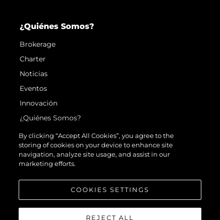
¿Quiénes Somos?
Brokerage
Charter
Noticias
Eventos
Innovación
¿Quiénes Somos?
El Equipo
By clicking “Accept All Cookies”, you agree to the
storing of cookies on your device to enhance site
Estilo De Vida
navigation, analyze site usage, and assist in our
Historia
marketing efforts.
Valore Su Embarcación
COOKIES SETTINGS
REJECT ALL