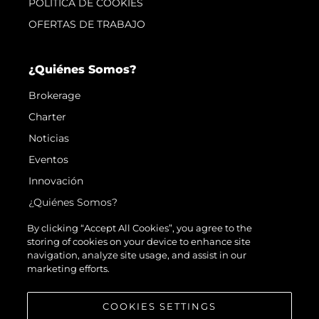
POLÍTICA DE COOKIES
OFERTAS DE TRABAJO
¿Quiénes Somos?
Brokerage
Charter
Noticias
Eventos
Innovación
¿Quiénes Somos?
El Equipo
By clicking “Accept All Cookies”, you agree to the
storing of cookies on your device to enhance site
Estilo De Vida
navigation, analyze site usage, and assist in our
Historia
marketing efforts.
Valore Su Embarcación
COOKIES SETTINGS