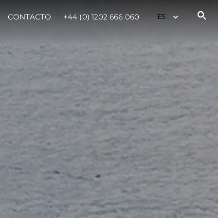
CONTACTO
+44 (0) 1202 666 060