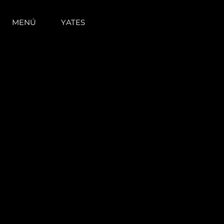
MENÚ
YATES