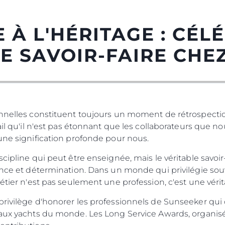
À L'HÉRITAGE : CÉL
E SAVOIR-FAIRE CHE
onnelles constituent toujours un moment de rétrospect
ail qu'il n'est pas étonnant que les collaborateurs que n
une signification profonde pour nous.
cipline qui peut être enseignée, mais le véritable savoir
Droits Juridiques
La Soci
nce et détermination. Dans un monde qui privilégie souven
métier n'est pas seulement une profession, c'est une vérit
POLITIQUE DE
Le Court
CONFIDENTIALITÉ
Charter 
privilège d'honorer les professionnels de Sunseeker qu
LA CHARTE SUR
eaux yachts du monde. Les Long Service Awards, organisé
kies
Nouvelle
L'ESCLAVAGE MODERNE