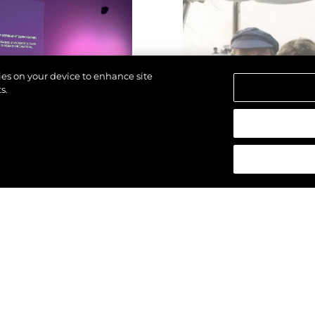
kies on your device to enhance site
s.
 réservés.