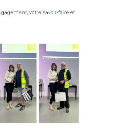
nts
gagement, votre savoir-faire et
tion
té
uipe
 Vie
ritage
Votre Bateau