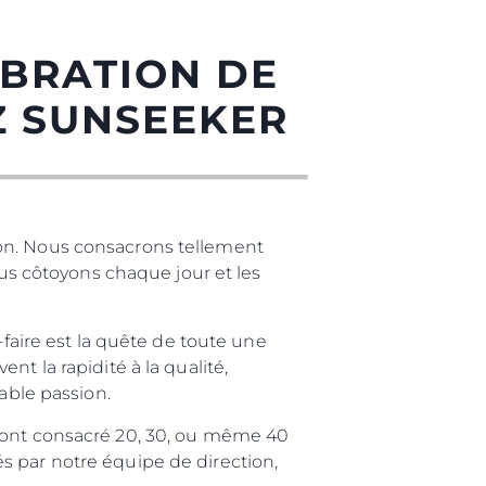
ÉBRATION DE
Z SUNSEEKER
ion. Nous consacrons tellement
ous côtoyons chaque jour et les
-faire est la quête de toute une
été
t la rapidité à la qualité,
able passion.
age
- Location
i ont consacré 20, 30, ou même 40
s par notre équipe de direction,
s