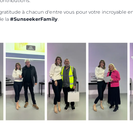
ontributions.
Événeme
TERMES ET CONDITIONS
atitude à chacun d'entre vous pour votre incroyable en
L'innova
POLITIQUE DE COOKIES
de la
#SunseekerFamily
.
La Socié
RECRUTEMENT
Notre Éq
Style De
Notre Hé
Estimez 