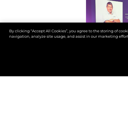
By clicking “Accept All Cookies”, you agree to the storing of coo
navigation, analyze site usage, and assist in our marketing effort
© 2026 Sunseeker London Group.Tous les droits sont