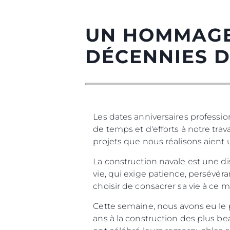
UN HOMMAGE 
DÉCENNIES D
Les dates anniversaires professi
de temps et d'efforts à notre trav
projets que nous réalisons aient 
La construction navale est une dis
Information
vie, qui exige patience, persévéra
choisir de consacrer sa vie à ce 
Plan Du Site
Contact
Cette semaine, nous avons eu le 
ans à la construction des plus b
Préférences De Coo