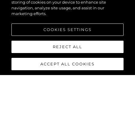
storing of cookies on your device to enhance site
navigation, analyze site usage, and assist in our
Manhattan 55
marketing efforts.
Predator 65
65 Sport Yacht
COOKIES SETTINGS
Manhattan 68
76 Yacht
86 Yacht
REJECT ALL
88 Yacht
90 Ocean
ACCEPT ALL COOKIES