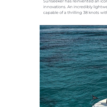
Sunseeker has reinvented an icon
innovations. An incredibly lightw
capable of a thrilling 38 knots wit