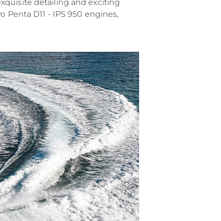
quisite detailing and exciting
vo Penta D11 - IPS 950 engines,