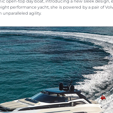
ic open-top day boat, introducing a new sleek design, ex
eight performance yacht, she is powered by a pair of Vol
h unparalleled agility.