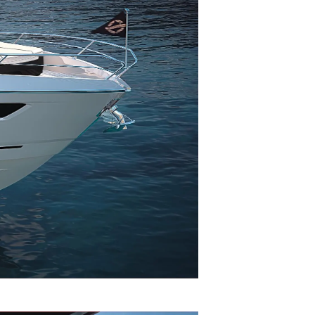
été
age
- Location
s
nts
tion
té
uipe
 Vie
ritage
Votre Bateau