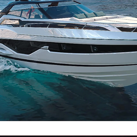
Droits Juridiques
La Soci
POLITIQUE DE
Le Court
CONFIDENTIALITÉ
Charter 
LA CHARTE SUR
kies
Nouvelle
L'ESCLAVAGE MODERNE
Événeme
TERMES ET CONDITIONS
L'innova
POLITIQUE DE COOKIES
La Socié
RECRUTEMENT
Notre Éq
Style De
Notre Hé
Estimez 