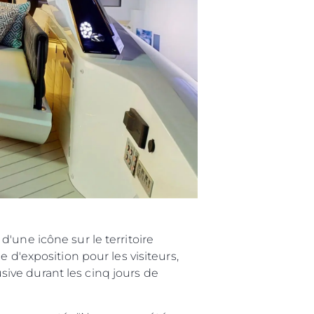
été
age
- Location
s
nts
tion
té
uipe
 Vie
'une icône sur le territoire
ritage
 d'exposition pour les visiteurs,
ive durant les cinq jours de
Votre Bateau