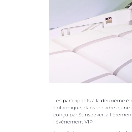
Information
Plan Du Site
Contact
Préférences De Coo
Les participants à la deuxième éd
britannique, dans le cadre d'une e
conçu par Sunseeker, a fièrement
l'événe