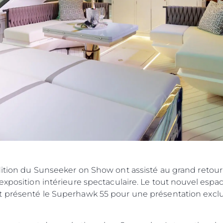
Droits Juridiques
La Soci
POLITIQUE DE
Le Court
CONFIDENTIALITÉ
Charter 
LA CHARTE SUR
kies
Nouvelle
L'ESCLAVAGE MODERNE
Événeme
TERMES ET CONDITIONS
L'innova
POLITIQUE DE COOKIES
La Socié
RECRUTEMENT
Notre Éq
Style De
ition du Sunseeker on Show ont assisté au grand retour d
Notre Hé
xposition intérieure spectaculaire. Le tout nouvel espace
 présenté le Superhawk 55 pour une présentation exclus
Estimez 
ment VIP.