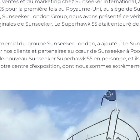
 ventes et du marketing chez Sunseeker International,
55 pour la première fois au Royaume-Uni, au siège de Su
r, Sunseeker London Group, nous avons présenté ce vérit
iginales de Sunseeker. Le Superhawk 55 était entouré de
ker".
mercial du groupe Sunseeker London, a ajouté : "Le Su
r nos clients et partenaires au cœur de Sunseeker à Poole.
t le nouveau Sunseeker Superhawk 55 en personne, et il
on de notre centre d'exposition, dont nous 