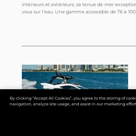
intérieurs et extérieurs, sa tenue de mer exceptio
vous sur l'eau. Une gamme accessible de 76 à 100
By clicking “Accept All Cookies”, you agree to the storing of coo
navigation, analyze site usage, and assist in our marketing effort
© 2026 Sunseeker London Group.Tous les droits sont