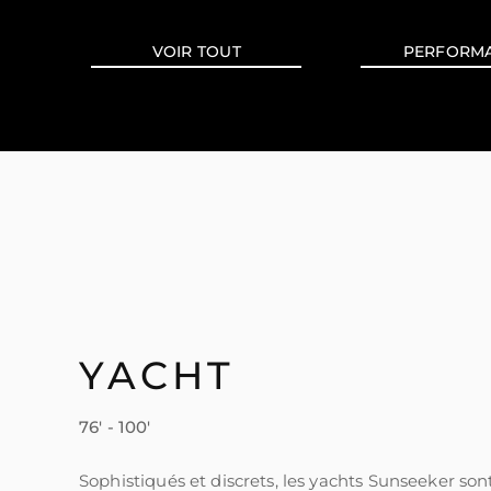
VOIR TOUT
PERFORM
YACHT
76' - 100'
Sophistiqués et discrets, les yachts Sunseeker son