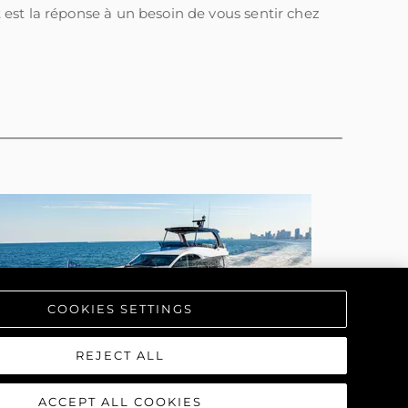
t est la réponse à un besoin de vous sentir chez
COOKIES SETTINGS
REJECT ALL
ACCEPT ALL COOKIES