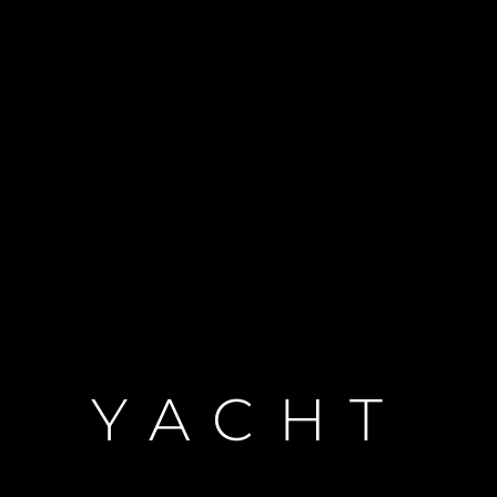
Droits Juridiques
La Soci
POLITIQUE DE
Le Court
CONFIDENTIALITÉ
Charter 
LA CHARTE SUR
kies
Nouvelle
L'ESCLAVAGE MODERNE
Événeme
TERMES ET CONDITIONS
L'innova
POLITIQUE DE COOKIES
La Socié
RECRUTEMENT
Notre Éq
Style De
YACHT
Notre Hé
Estimez 