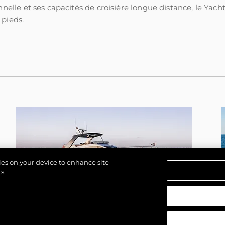
nnelle et ses capacités de croisière longue distance, le Yach
 pieds.
kies on your device to enhance site
s.
 réservés.