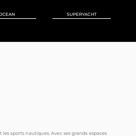
OCEAN
SUPERYACHT
et les sports nautiques. Avec ses grands espaces