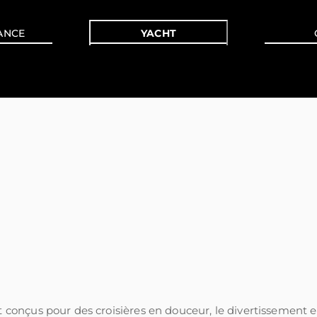
ANCE
YACHT
t conçus pour des croisières en douceur, le divertissement 