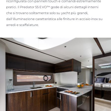
riconfigurata con pannelli touch e comandi estremamente
pratici. Il Predator 55 EVO™ gode di alcuni dettagli interni
che si trovano solitamente solo su yacht più grandi,
dall'illuminazione caratteristica alle finiture in acciaio inox su
arredi e scaffalature.