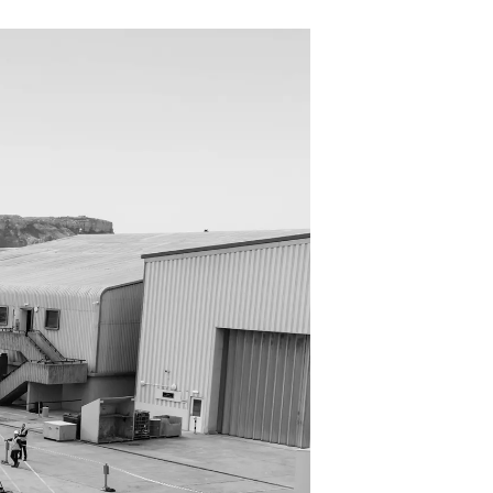
da
ge
one
a