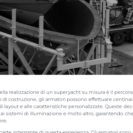
Lifestyle
Heritage
Valuta L
lla realizzazione di un superyacht su misura è il percors
o di costruzione, gli armatori possono effettuare centinaia
i di layout e alle caratteristiche personalizzate. Queste d
li, ai sistemi di illuminazione e molto altro, garantendo c
ore.
 parte integrante di questa esperienza. Gli armatori sono inv