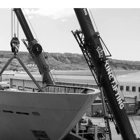
Aspetti Legali
L'azien
POLICY SULLA PRIVACY
Brokera
MODERN SLAVERY
Charter
STATEMENT
News
TERMINI E CONDIZIONI
Eventi
COOKIE POLICY
Innovazi
RECLUTAMENTO
L'aziend
Il Team