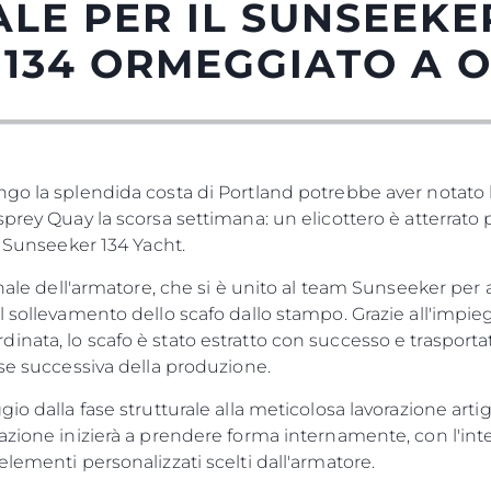
LE PER IL SUNSEEKE
134 ORMEGGIATO A O
go la splendida costa di Portland potrebbe aver notato l'
sprey Quay la scorsa settimana: un elicottero è atterra
l Sunseeker 134 Yacht.
onale dell'armatore, che si è unito al team Sunseeker per
l sollevamento dello scafo dallo stampo. Grazie all'impie
nata, lo scafo è stato estratto con successo e trasporta
ase successiva della produzione.
gio dalla fase strutturale alla meticolosa lavorazione art
azione inizierà a prendere forma internamente, con l'inte
lementi personalizzati scelti dall'armatore.