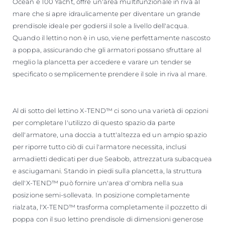
Ocean e 100 Yacht, offre un'area multifunzionale in riva al
mare che si apre idraulicamente per diventare un grande
prendisole ideale per godersi il sole a livello dell'acqua.
Quando il lettino non è in uso, viene perfettamente nascosto
a poppa, assicurando che gli armatori possano sfruttare al
meglio la plancetta per accedere e varare un tender se
specificato o semplicemente prendere il sole in riva al mare.
Al di sotto del lettino X-TEND™ ci sono una varietà di opzioni
per completare l'utilizzo di questo spazio da parte
dell'armatore, una doccia a tutt'altezza ed un ampio spazio
per riporre tutto ciò di cui l'armatore necessita, inclusi
armadietti dedicati per due Seabob, attrezzatura subacquea
e asciugamani. Stando in piedi sulla plancetta, la struttura
dell'X-TEND™ può fornire un'area d'ombra nella sua
posizione semi-sollevata. In posizione completamente
rialzata, l'X-TEND™ trasforma completamente il pozzetto di
poppa con il suo lettino prendisole di dimensioni generose