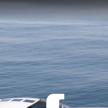
Aspetti Legali
L'azien
POLICY SULLA PRIVACY
Brokera
MODERN SLAVERY
Charter
STATEMENT
News
TERMINI E CONDIZIONI
Eventi
COOKIE POLICY
Innovazi
RECLUTAMENTO
L'aziend
Il Team
Lifestyle
Heritage