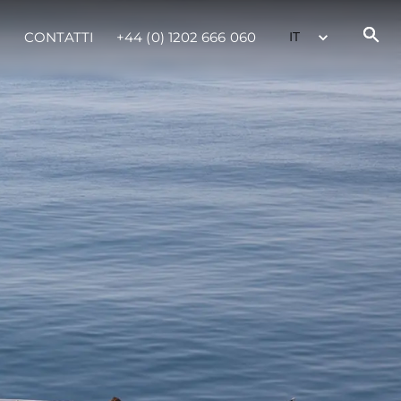
CONTATTI
+44 (0) 1202 666 060
da
ge
one
a