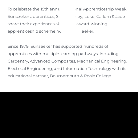
To celebrate the 15th annual National Apprenticeship Week,
Sunseeker apprentices; Sam, Sydney, Luke, Callum & Jade
share their experiences about the award-winning
apprenticeship scheme here at Sunseeker.
Since 1979, Sunseeker has supported hundreds of
apprentices with multiple learning pathways, including
Carpentry, Advanced Composites, Mechanical Engineering,
Electrical Engineering, and Information Technology with its
educational partner, Bournemouth & Poole College.