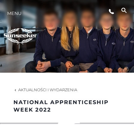
MENU
STYL ŻYCIA
INNOWACJA
PRZEDSIĘBIORSTWO
ZESPÓŁ
AKTUALNOŚCI I WYDARZENIA
NATIONAL APPRENTICESHIP
TRADYCJA
WEEK 2022
WYCEŃ SWOJĄ ŁÓDŹ