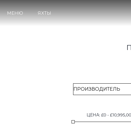
Brokerage
МЕНЮ
ЯХТЫ
ЦЕНА
:
£
0
-
£
10,995,0