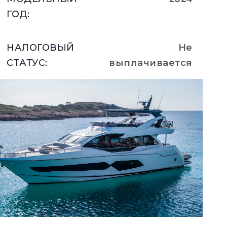
ГОД
:
ния
НАЛОГОВЫЙ
Не
аж
СТАТУС
:
выплачивается
РАСПОЛОЖЕНИЕ
:
France
ции
я
Подробнее
а
ие
ur Boat