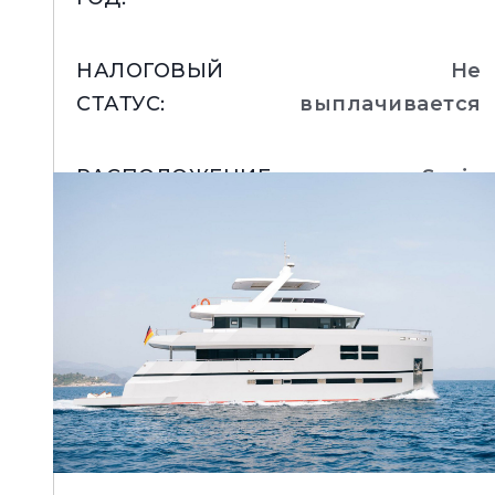
НАЛОГОВЫЙ
Не
Информация
СТАТУС
:
выплачивается
Карта Сайта
Контакты
РАСПОЛОЖЕНИЕ
:
Spain
Настройки Файлов
Подробнее