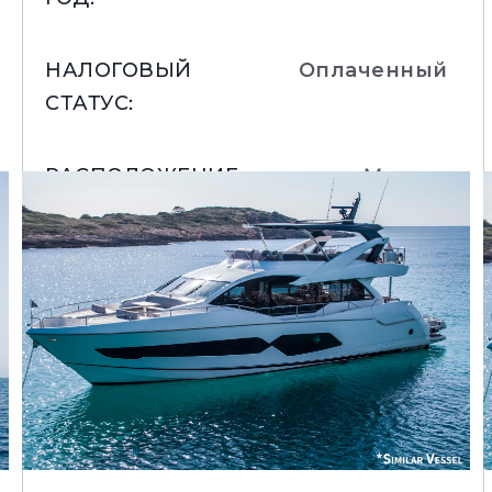
НАЛОГОВЫЙ
Оплаченный
Юридическая
Компа
Информация
СТАТУС
:
Брокер
PRIVACY POLICY
Чартер
MODERN SLAVERY
РАСПОЛОЖЕНИЕ
:
Monaco
 Cookie
Новости
STATEMENT
События
TERMS & CONDITIONS
Иннова
Подробнее
COOKIE POLICY
Компани
RECRUITMENT
Команд
Lifestyle
Наслед
Value Yo