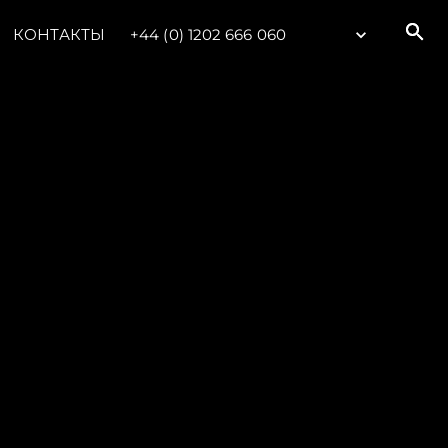
КОНТАКТЫ
+44 (0) 1202 666 060