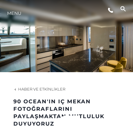
MENU
YAŞAM ŞEKLİ
YENILIK
ŞİRKET
EKIP
HABER VE ETKINLIKLER
MİRAS
90 OCEAN'IN IÇ MEKAN
FOTOĞRAFLARINI
PAYLAŞMAKTAN MUTLULUK
TEKNENIZIN PIYASA DEĞERINI
DUYUYORUZ