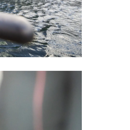
ge
er
li̇
in Piyasa Değerini