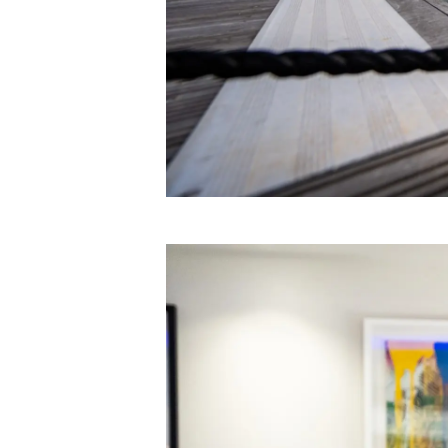
Bilgi
Si̇te Hari̇tasi
İrti̇bat
Çerez Tercihleri