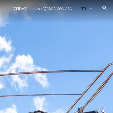
İRTİBAT
+44 (0) 1202 666 060