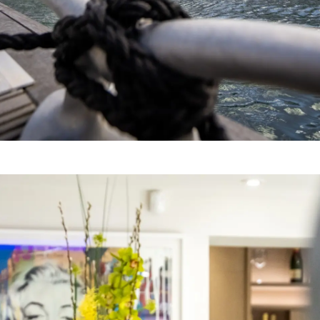
Yasal Haklar
Şi̇rket
Privacy Policy
Brokera
MODERN SLAVERY
Kiralama
STATEMENT
Haberler
TERMS & CONDITIONS
Etkinlikl
COOKIE POLICY
Yenilik
RECRUITMENT
Şi̇rket
Ekip
Yaşam Şek
Mi̇ras
Tekneniz
Öğrenin