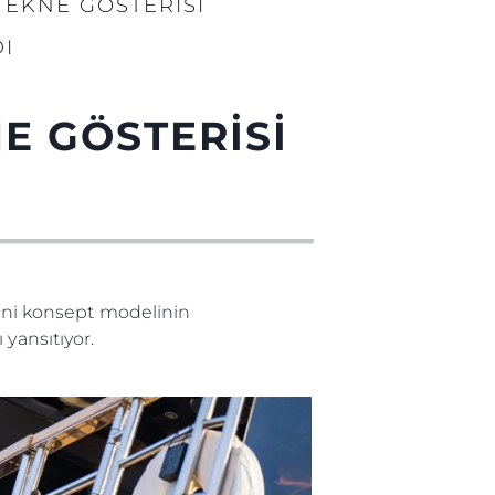
TEKNE GÖSTERİSİ
I
E GÖSTERİSİ
yeni konsept modelinin
ansıtıyor.