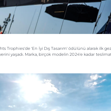
ts Trophies'de 'En İyi Dış Tasarım' ödülünü alarak ilk ge
erini yaşadı. Marka, birçok modelin 2024'e kadar teslimat
Yasal Haklar
Şi̇rket
Privacy Policy
Brokera
MODERN SLAVERY
Kiralama
STATEMENT
Haberler
TERMS & CONDITIONS
Etkinlikl
COOKIE POLICY
Yenilik
RECRUITMENT
Şi̇rket