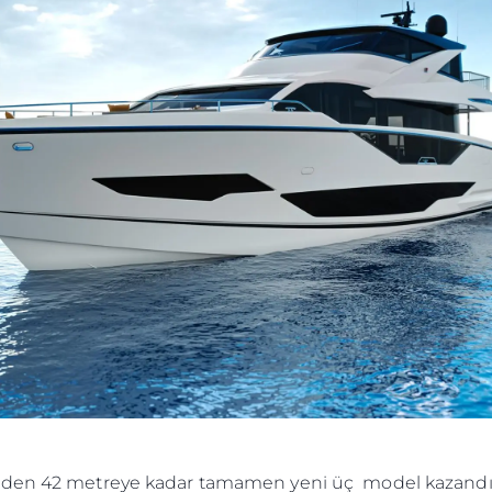
Ekip
Yaşam Şek
Mi̇ras
Tekneniz
Öğrenin
den 42 metreye kadar tamamen yeni üç model kazandı. İç