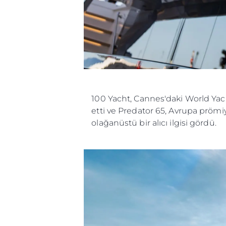
100 Yacht, Cannes'daki World Yach
etti ve Predator 65, Avrupa prömiy
olağanüstü bir alıcı ilgisi gördü.
Bilgi
Si̇te Hari̇tasi
İrti̇bat
Çerez Tercihleri