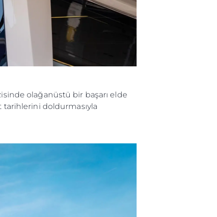
zisinde olağanüstü bir başarı elde
 tarihlerini doldurmasıyla
ge
er