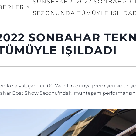
SUNSEEKER, 2022 SONBAHAR 
BERLER
>
SEZONUNDA TÜMÜYLE IŞILDAD
2022 SONBAHAR TEKN
TÜMÜYLE IŞILDADI
en fazla yat, çarpıcı 100 Yacht'ın dünya prömiyeri ve üç 
ahar Boat Show Sezonu'ndaki muhteşem performansını y