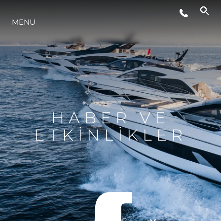
MENU
YAŞAM ŞEKLİ
YENILIK
ŞİRKET
HABER VE
ETKİNLİKLER
EKIP
MİRAS
TEKNENIZIN PIYASA DEĞERINI
OLAYLAR