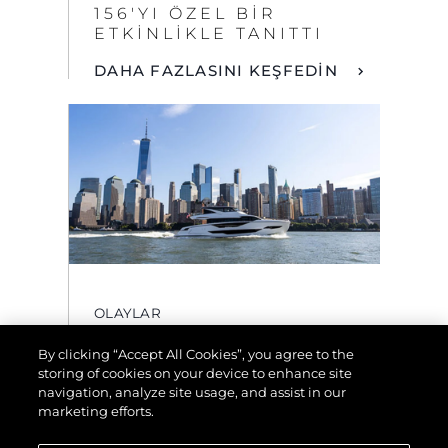
156'YI ÖZEL BIR
ETKINLIKLE TANITTI
DAHA FAZLASINI KEŞFEDİN
OLAYLAR
ÖDÜLLÜ SUNSEEKER
By clicking “Accept All Cookies”, you agree to the
OCEAN 182, SALONE
storing of cookies on your device to enhance site
NAUTICO VENEZIA'DA
navigation, analyze site usage, and assist in our
GÖZ KAMAŞTIRACAK
marketing efforts.
DAHA FAZLASINI KEŞFEDİN