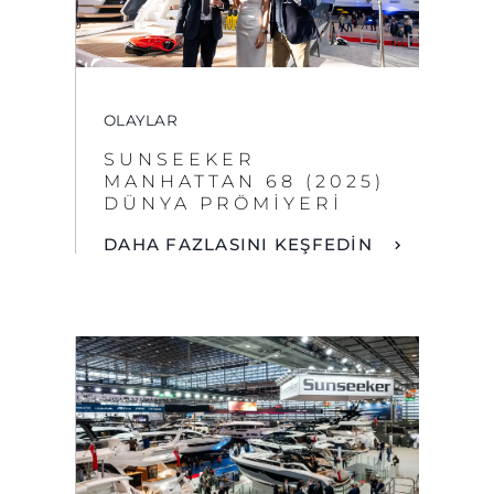
OLAYLAR
SUNSEEKER
MANHATTAN 68 (2025)
DÜNYA PRÖMIYERI
DAHA FAZLASINI KEŞFEDİN