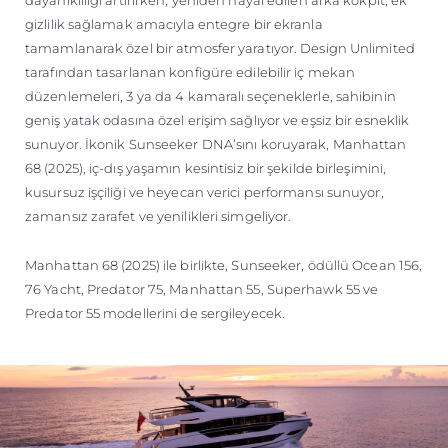
dayanıklılığı artırırken, yeniden hayal edilen arka kokpit, ek
gizlilik sağlamak amacıyla entegre bir ekranla
tamamlanarak özel bir atmosfer yaratıyor. Design Unlimited
tarafından tasarlanan konfigüre edilebilir iç mekan
düzenlemeleri, 3 ya da 4 kamaralı seçeneklerle, sahibinin
geniş yatak odasına özel erişim sağlıyor ve eşsiz bir esneklik
sunuyor. İkonik Sunseeker DNA’sını koruyarak, Manhattan
68 (2025), iç-dış yaşamın kesintisiz bir şekilde birleşimini,
kusursuz işçiliği ve heyecan verici performansı sunuyor,
zamansız zarafet ve yenilikleri simgeliyor.
Manhattan 68 (2025) ile birlikte, Sunseeker, ödüllü Ocean 156,
76 Yacht, Predator 75, Manhattan 55, Superhawk 55 ve
Predator 55 modellerini de sergileyecek.