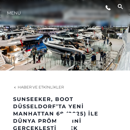
MENU
YAŞAM ŞEKLİ
YENILIK
ŞİRKET
EKIP
HABER VE ETKINLIKLER
MİRAS
SUNSEEKER, BOOT
DÜSSELDORF’TA YENİ
MANHATTAN 68 (2025) İLE
TEKNENIZIN PIYASA DEĞERINI
DÜNYA PRÖMİYERİNİ
GERÇEKLEŞTİRECEK