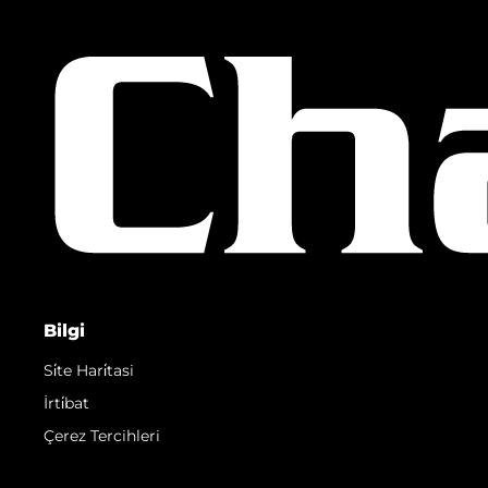
Bilgi
Si̇te Hari̇tasi
İrti̇bat
Çerez Tercihleri