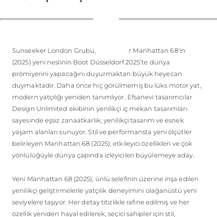
ÖĞRENIN
Sunseeker London Grubu, Sunseeker Manhattan 68'in
(2025) yeni neslinin Boot Düsseldorf 2025’te dünya
prömiyerini yapacağını duyurmaktan büyük heyecan
duymaktadır. Daha önce hiç görülmemiş bu lüks motor yat,
modern yatçılığı yeniden tanımlıyor. Efsanevi tasarımcılar
Design Unlimited ekibinin yenilikçi iç mekan tasarımları
sayesinde eşsiz zanaatkarlık, yenilikçi tasarım ve esnek
yaşam alanları sunuyor. Stil ve performansta yeni ölçütler
belirleyen Manhattan 68 (2025), etkileyici özellikleri ve çok
yönlülüğüyle dünya çapında izleyicileri büyülemeye aday.
Yeni Manhattan 68 (2025), ünlü selefinin üzerine inşa edilen
yenilikçi geliştirmelerle yatçılık deneyimini olağanüstü yeni
seviyelere taşıyor. Her detay titizlikle rafine edilmiş ve her
özellik yeniden hayal edilerek, seçici sahipler için stil,