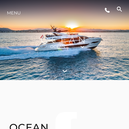
MENU
YAŞAM ŞEKLİ
YENILIK
OCEAN
OCEAN
ŞİRKET
EKIP
MİRAS
TEKNENIZIN PIYASA DEĞERINI
OCEAN