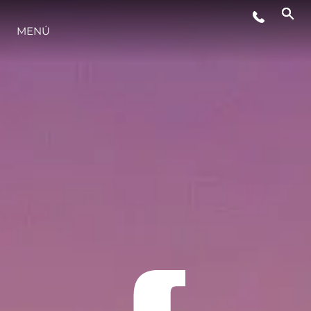
MENÚ
ESTILO DE VIDA
INNOVACIÓN
¿QUIÉNES SOMOS?
EL EQUIPO
HISTORIA
VALORE SU EMBARCACIÓN