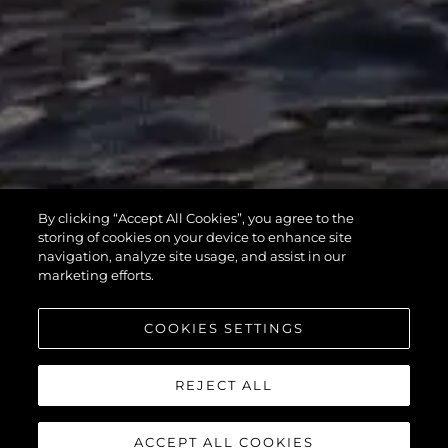
MANHATTAN
By clicking “Accept All Cookies”, you agree to the
55
storing of cookies on your device to enhance site
navigation, analyze site usage, and assist in our
marketing efforts.
COOKIES SETTINGS
REJECT ALL
ACCEPT ALL COOKIES