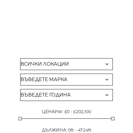
НАМЕРИ ЧАРТЪР
Разгледайте всички наши налични
яхти
ЦЕНАPW
:
£
0
-
£
202,100
ДЪЛЖИНА
:
0
ft
-
47.24
ft