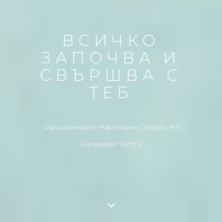
ВСИЧКО
ЗАПОЧВА И
СВЪРШВА С
ТЕБ
Официалният Чартърен Отдел На
Sunseeker Yachts